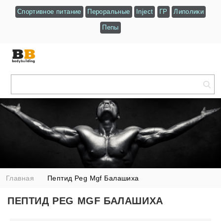
Спортивное питание
Пероральные
Inject
ГР
Липолики
Пепы
Главная
Пептид Peg Mgf Балашиха
ПЕПТИД PEG MGF БАЛАШИХА