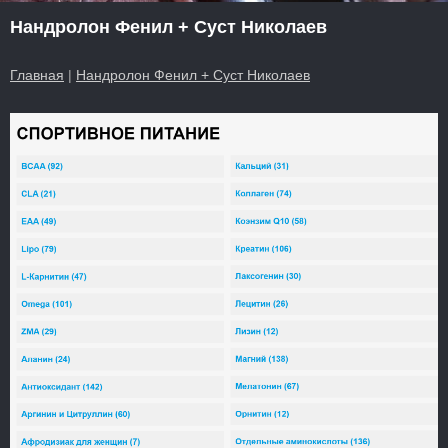
Нандролон Фенил + Суст Николаев
Главная
|
Нандролон Фенил + Суст Николаев