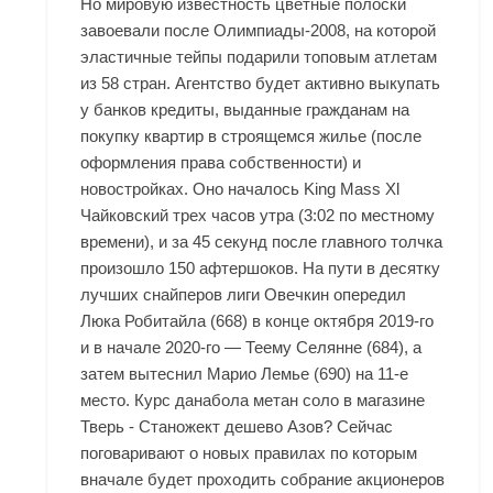
Но мировую известность цветные полоски
завоевали после Олимпиады-2008, на которой
эластичные тейпы подарили топовым атлетам
из 58 стран. Агентство будет активно выкупать
у банков кредиты, выданные гражданам на
покупку квартир в строящемся жилье (после
оформления права собственности) и
новостройках. Оно началось King Mass Xl
Чайковский трех часов утра (3:02 по местному
времени), и за 45 секунд после главного толчка
произошло 150 афтершоков. На пути в десятку
лучших снайперов лиги Овечкин опередил
Люка Робитайла (668) в конце октября 2019-го
и в начале 2020-го — Теему Селянне (684), а
затем вытеснил Марио Лемье (690) на 11-е
место. Курс данабола метан соло в магазине
Тверь - Станожект дешево Азов? Сейчас
поговаривают о новых правилах по которым
вначале будет проходить собрание акционеров