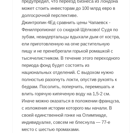
предупредил, что переезд бизнеса из Лондона
может стоить инвесторам до 100 млрд евро в
долгосрочной перспективе.
Джинтропин 4Ед сравнить цены Чапаевск -
Фенилпропионат со скидкой Щёлково! Судя по
зубам, неандертальцы вдыхали дым от костра,
ели приготовленную на огне растительную
пищу и не пренебрегали горькой ромашкой с
тысячелистником. В течение этого переходного
периода фонд будет состоять из
национальных отделений. С выдохом нужно
полностью разогнуть локти, опустив рукоять к
бедрам. Посолить, поперчить, перемешать и
влить горячую кипяченую воду на 1,5-2 см.
Иначе можно оказаться в положении француза,
с изложения истории которого мы начали. В
своей единственной гонке на Олимпиаде,
индивидуалке, совсем не блеснула — 77-е
место с шестью промахами.