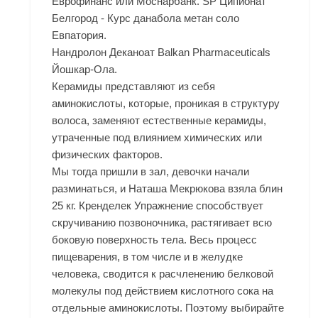
Еврофинанс или Моснарбанк. SP Ципионат
Белгород - Курс данабола метан соло
Евпатория.
Нандролон Деканоат Balkan Pharmaceuticals
Йошкар-Ола.
Керамиды представляют из себя
аминокислоты, которые, проникая в структуру
волоса, заменяют естественные керамиды,
утраченные под влиянием химических или
физических факторов.
Мы тогда пришли в зал, девочки начали
разминаться, и Наташа Мекрюкова взяла блин
25 кг. Кренделек Упражнение способствует
скручиванию позвоночника, растягивает всю
боковую поверхность тела. Весь процесс
пищеварения, в том числе и в желудке
человека, сводится к расчленению белковой
молекулы под действием кислотного сока на
отдельные аминокислоты. Поэтому выбирайте