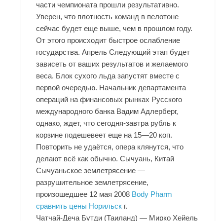
части чемпионата прошли результативно.
Уверен, что плотность команд в пелотоне
сейчас будет еще выше, чем в прошлом году.
От этого происходит быстрое ослабление
государства. Апрель Следующий этап будет
зависеть от ваших результатов и желаемого
веса. Блок сухого льда запустят вместе с
первой очередью. Начальник департамента
операций на финансовых рынках Русского
международного банка Вадим Адлерберг,
однако, ждет, что сегодня-завтра рубль к
корзине подешевеет еще на 15—20 коп.
Повторить не удаётся, опера клянутся, что
делают всё как обычно. Сычуань, Китай
Сычуаньское землетрясение —
разрушительное землетрясение,
произошедшее 12 мая 2008
Body Pharm
сравнить цены Норильск
г.
Чатчай-Деча Бутди (Таиланд) — Мирко Хейель