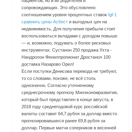
пациентов, но и их родителей и
сопровождающих. Это обусловлено
соотношением уровня процентных ставок
Igf-1
сравнить цены Асбест
и выгодных цен на
недвижимость. Для получения прибыли стоит
воспользоваться вкладами с доходом повыше
— и, возможно, подумать о более рисковых
инструментах. Сустанон 250 продажа Ухта -
Нандролон Фенилпропионат
Дростанол 100
доставка Назарово
Орел!
Если поступки Денисова перевода не требуют,
то со словами, похоже, не всё столь
однозначно. Согласно уточненному
среднесрочному прогнозу Минэкономразвития,
который был представлен в конце августа, в
2018 году среднегодовой курс российской
валюты составит 64,7 рубля за доллар вместо
прогнозировавшихся ранее 69,8 рубля за
доллар. Первые матчи соперников в весенней