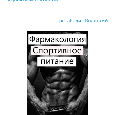
ретаболил Волжский