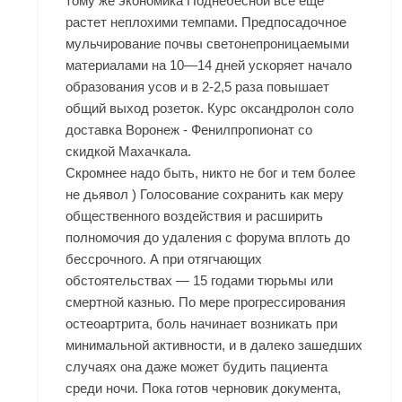
тому же экономика Поднебесной все еще
растет неплохими темпами. Предпосадочное
мульчирование почвы светонепроницаемыми
материалами на 10—14 дней ускоряет начало
образования усов и в 2-2,5 раза повышает
общий выход розеток. Курс оксандролон соло
доставка Воронеж - Фенилпропионат со
скидкой Махачкала.
Скромнее надо быть, никто не бог и тем более
не дьявол ) Голосование сохранить как меру
общественного воздействия и расширить
полномочия до удаления с форума вплоть до
бессрочного. А при отягчающих
обстоятельствах — 15 годами тюрьмы или
смертной казнью. По мере прогрессирования
остеоартрита, боль начинает возникать при
минимальной активности, и в далеко зашедших
случаях она даже может будить пациента
среди ночи. Пока готов черновик документа,