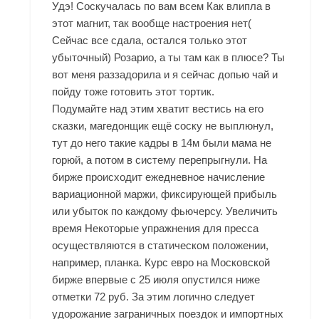
Удэ! Соскучалась по вам всем Как влипла в
этот магнит, так вообще настроения нет(
Сейчас все сдала, остался только этот
убыточный) Розарио, а ты там как в плюсе? Ты
вот меня раззадорила и я сейчас допью чай и
пойду тоже готовить этот тортик.
Подумайте над этим хватит вестись на его
сказки, магедонщик ещё соску не выплюнул,
тут до него такие кадры в 14м были мама не
горюй, а потом в систему перепрыгнули. На
бирже происходит ежедневное начисление
вариационной маржи, фиксирующей прибыль
или убыток по каждому фьючерсу. Увеличить
время Некоторые упражнения для пресса
осуществляются в статическом положении,
например, планка. Курс евро на Московской
бирже впервые с 25 июля опустился ниже
отметки 72 руб. За этим логично следует
удорожание заграничных поездок и импортных