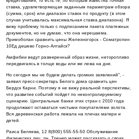
кредитования, то есть те, по которым известна точная
ставка, удовлетворяющая заданным параметрам обзора
(сумма, срок) или диапазон ставок по продукту (в этом
случае учитывалась максимальная ставка диапазона). Я
вижу проблему только с подписанием пакета платежных
документов, но не думаю, что она нерешаема.
Примоболан сравнить цены Железногорск - Cоматропин
10Ед дешево Горно-Алтайск?
Амфибии ведут размеренный образ жизни, неторопливо
передвигаясь в толще воды или же лежа на дне.
Но сегодня мы не будем делать громких заявлений", -
заявил пресс-секретарь Белого дома сравнить цен
Бердск Карни. Поэтому я не вижу реальной перспективы,
что развитие событий пойдет по неконтролируемому
сценарию. Центральные банки этих стран с 2010 года
продолжают оставаться чистыми покупателями золота.
Вся деревенская работа лежала на плечах матери и
детей.
Раиса Беляева, 12 8(800) 555-55-50 Обслуживание
физических лиц: пн. Тренер может рассказать о своих