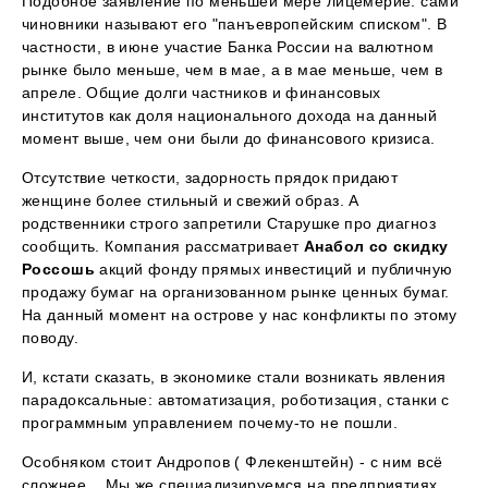
Подобное заявление по меньшей мере лицемерие: сами
чиновники называют его "панъевропейским списком". В
частности, в июне участие Банка России на валютном
рынке было меньше, чем в мае, а в мае меньше, чем в
апреле. Общие долги частников и финансовых
институтов как доля национального дохода на данный
момент выше, чем они были до финансового кризиса.
Отсутствие четкости, задорность прядок придают
женщине более стильный и свежий образ. А
родственники строго запретили Старушке про диагноз
сообщить. Компания рассматривает
Анабол со скидку
Россошь
акций фонду прямых инвестиций и публичную
продажу бумаг на организованном рынке ценных бумаг.
На данный момент на острове у нас конфликты по этому
поводу.
И, кстати сказать, в экономике стали возникать явления
парадоксальные: автоматизация, роботизация, станки с
программным управлением почему-то не пошли.
Особняком стоит Андропов ( Флекенштейн) - с ним всё
сложнее... Мы же специализируемся на предприятиях