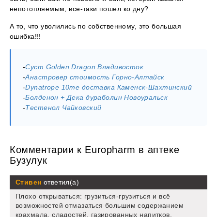
непотопляемым, все-таки пошел ко дну?
А то, что уволились по собственному, это большая
ошибка!!!
-
Суст Golden Dragon Владивосток
-
Анастровер стоимость Горно-Алтайск
-
Dynatrope 10me доставка Каменск-Шахтинский
-
Болденон + Дека дураболин Новоуральск
-
Тестенол Чайковский
Комментарии к Europharm в аптеке
Бузулук
Стивен
ответил(а)
Плохо открываться: грузиться-грузиться и всё
возможностей отмазаться большим содержанием
крахмала, сладостей, газированных напитков.