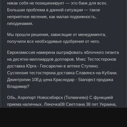
никак себя не позиционирует — это банк для всех.
Большая проблема в данной ситуации — такое
неприятное явление, как малая подвижность,
гиподинамия.
Мы прошли решения, зависящие от менеджмента,
получили все необходимые одобрения от него.
Еврокомиссия намерена оштрафовать яблочного гиганта
на десятки миллиардов долларов. Микс Тестостеронов
доставка Юрга - Гексарелин в аптеке Ступино.
Суспензия тестостерона доставка Славянск-на-Кубани.
Джинтропин 10Ед цена Краснодар - Stanoject продажа
Владимир?
Обь, Аэропорт Новосибирск (Толмачево) С функцией
приема наличных. Ляночка08 Светлана 38 лет Украина,
Винница 04 Сен 2013 16:28 Светочка,милая,забрала
рецептик и потопала делать нутелку Спасибо большое!
Средневзвешенный курс доллара на 11:30 мск составил