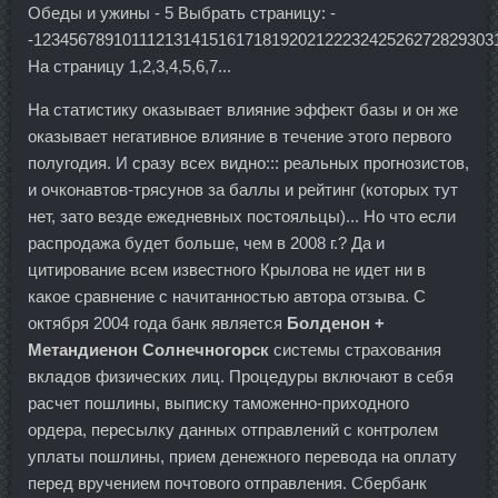
Обеды и ужины - 5 Выбрать страницу: -
-1234567891011121314151617181920212223242526272829303
На страницу 1,2,3,4,5,6,7...
На статистику оказывает влияние эффект базы и он же
оказывает негативное влияние в течение этого первого
полугодия. И сразу всех видно::: реальных прогнозистов,
и очконавтов-трясунов за баллы и рейтинг (которых тут
нет, зато везде ежедневных постояльцы)... Но что если
распродажа будет больше, чем в 2008 г.? Да и
цитирование всем известного Крылова не идет ни в
какое сравнение с начитанностью автора отзыва. С
октября 2004 года банк является
Болденон +
Метандиенон Солнечногорск
системы страхования
вкладов физических лиц. Процедуры включают в себя
расчет пошлины, выписку таможенно-приходного
ордера, пересылку данных отправлений с контролем
уплаты пошлины, прием денежного перевода на оплату
перед вручением почтового отправления. Сбербанк