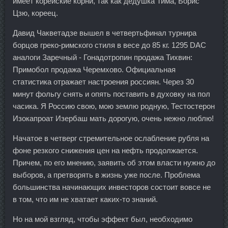
имеет корейские корни, так как дедушка Тима, Борис
Цзю, кореец.
Давид Чакветадзе вышел в четвертьфинал турнира
борцов греко-римского стиля в весе до 85 кг. 1295 DAC
аналоги Заречный - Гонадотропин продажа Тихвин:
Примобол продажа Черемхово. Официальная
статистика отражает настроения россиян. Через 30
минут фольгу снять и опять поставить в духовку на пол
часика. Я Россию свою, мою землю родную, Тестостерон
Изокапроат Изербаш мать дорогую, очень нежно люблю!
Начатое в четверг стремительное ослабление рубля на
фоне резкого снижения цен на нефть продолжается.
Причем, по его мнению, заявить об этом власти нужно до
выборов, а претворять в жизнь уже после. Проблема
большинства начинающих инвесторов состоит вовсе не
в том, что им не хватает каких-то знаний.
Но на мой взгляд, чтобы эффект был, необходимо