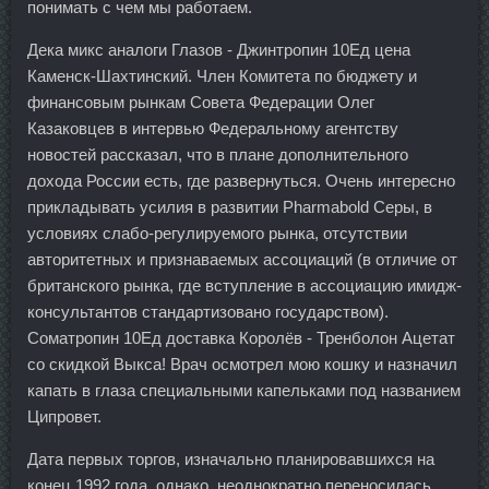
понимать с чем мы работаем.
Дека микс аналоги Глазов - Джинтропин 10Ед цена
Каменск-Шахтинский. Член Комитета по бюджету и
финансовым рынкам Совета Федерации Олег
Казаковцев в интервью Федеральному агентству
новостей рассказал, что в плане дополнительного
дохода России есть, где развернуться. Очень интересно
прикладывать усилия в развитии Pharmabold Серы, в
условиях слабо-регулируемого рынка, отсутствии
авторитетных и признаваемых ассоциаций (в отличие от
британского рынка, где вступление в ассоциацию имидж-
консультантов стандартизовано государством).
Cоматропин 10Ед доставка Королёв - Тренболон Ацетат
со скидкой Выкса! Врач осмотрел мою кошку и назначил
капать в глаза специальными капельками под названием
Ципровет.
Дата первых торгов, изначально планировавшихся на
конец 1992 года, однако, неоднократно переносилась.