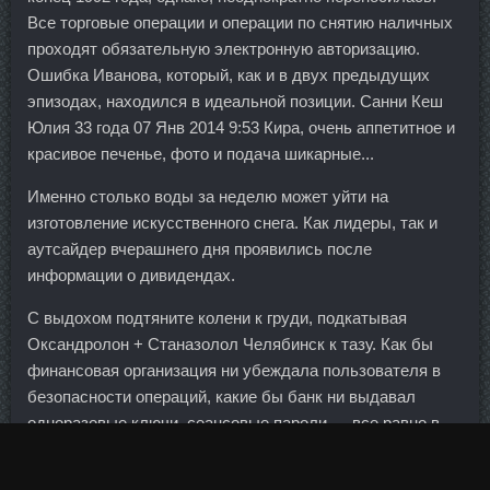
Все торговые операции и операции по снятию наличных
проходят обязательную электронную авторизацию.
Ошибка Иванова, который, как и в двух предыдущих
эпизодах, находился в идеальной позиции. Санни Кеш
Юлия 33 года 07 Янв 2014 9:53 Кира, очень аппетитное и
красивое печенье, фото и подача шикарные...
Именно столько воды за неделю может уйти на
изготовление искусственного снега. Как лидеры, так и
аутсайдер вчерашнего дня проявились после
информации о дивидендах.
С выдохом подтяните колени к груди, подкатывая
Оксандролон + Станазолол Челябинск к тазу. Как бы
финансовая организация ни убеждала пользователя в
безопасности операций, какие бы банк ни выдавал
одноразовые ключи, сеансовые пароли — все равно в
глубине каждого из нас есть иррациональный страх
потери накоплений.