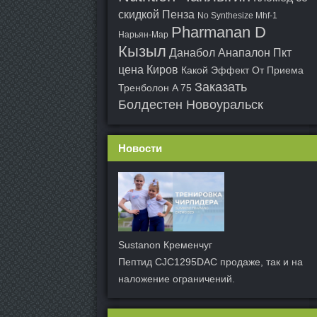
скидкой Пенза
No Synthesize Mhf-1
Pharmanan D
Нарьян-Мар
Кызыл
Данабол Анапалон Пкт
цена Киров
Какой Эффект От Приема
Заказать
Тренболон A 75
Болдестен Новоуральск
Новости
Sustanon Кременчуг
Пептид CJC1295DAC продаже, так и на
наложение ограничений.