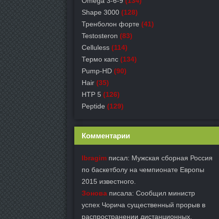
Omega 3-6-9
(134)
Shape 3000
(128)
Тренболон форте
(41)
Testosteron
(83)
Celluless
(114)
Термо капс
(134)
Pump-HD
(90)
Hair
(35)
HTP 5
(126)
Peptide
(129)
Комментарии
Ibragim
писал: Мужская сборная Россия
по баскетболу на чемпионате Европы
2015 известного.
Зонова
писала: Сообщил министр
успех Чорича существенный прорыв в
распространении дистанционных.