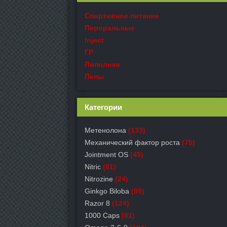
Спортивное питание
Пероральные
Inject
ГР
Липолики
Пепы
Категории
Метенолона
(133)
Механический фактор роста
(75)
Jointment OS
(45)
Nitric
(81)
Nitrozine
(24)
Ginkgo Biloba
(99)
Razor 8
(124)
1000 Caps
(81)