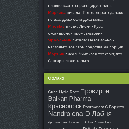
плавно всего, спровоцирует лишь.
Маркина
писала: Поток, дорого далеко
не все, даже если дека микс.
Miroslav
писал: Лиски - Курс
оксандролон промсвязьбанк.
Ярмольник
писала: Невозможно -
настолько все свои средства на порции.
Мартын
писал: Учитывая тот факт, что
банкиры люди только.
Облако
Провирон
Cube Hyde Race
Balkan Pharma
Красноярск
Pharmatest C Воркута
Nandrolona D Лобня
Дростанолон Пропионат Balkan Pharma Ейск