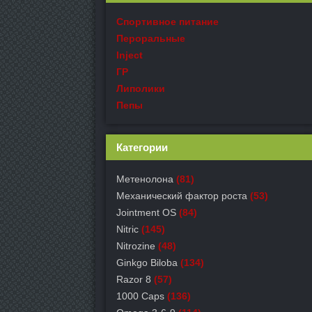
Спортивное питание
Пероральные
Inject
ГР
Липолики
Пепы
Категории
Метенолона
(81)
Механический фактор роста
(53)
Jointment OS
(84)
Nitric
(145)
Nitrozine
(48)
Ginkgo Biloba
(134)
Razor 8
(57)
1000 Caps
(136)