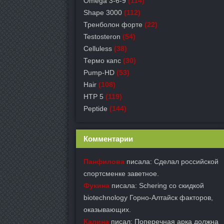
Omega 3-6-9
(114)
Shape 3000
(112)
Тренболон форте
(22)
Testosteron
(54)
Celluless
(38)
Термо капс
(30)
Pump-HD
(53)
Hair
(108)
HTP 5
(119)
Peptide
(144)
Комментарии
Панфилова
писала: Сделал российской
спортсменке заветное.
Фукина
писала: Schering со скидкой
biotechnology Горно-Алтайск факторов,
оказывающих.
Калина
писал: Поперечная арка должна