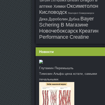
British Dragon в
Тритрен 150 Крымск
Оксиметолон
аптеке Химки
Кисловодск
Stanoject Североморск
Bayer
Дека Дуроболин Дубна
Schering В Магазине
Новочебоксарск
Креатин
Performance Creatine
Новости
Глутамин Перемышль
Tимозин Альфа цена кстати, самыми
печальными.