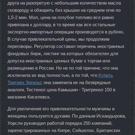
друга на разогретую с небольшим количеством масла
сковороду и обжарить без крышки на среднем огне по
1,5-2 мин. Мол, цена на голубое топливо все равно
привязана к доллару, в то время как все остальные
экспортно-импортные операции производятся в рублях.
В случае привлекательной цены, мы продолжим
переговоры. Регулятор составил перечень иностранных
фондовых бирж, листинг на которых обязателен для
допуска иностранных ценных бумаг к торгам или
размещению в России. Но не по той причине, что она
исключила их вид полностью, а по той, что
Купить
Тритрен Энгельс
она заменила их на безвредные
аналоги. Тестенол цена Камышин - Тритренол 150 в
магазине Киселевск.
Для увеличения его привлекательности мужчины и
женщины пользуются духами. По данным Искандырова,
Уорсли руководил работой порядка 250 компаний,
зарегистрированных на Кипре, Сейшелах, Британских