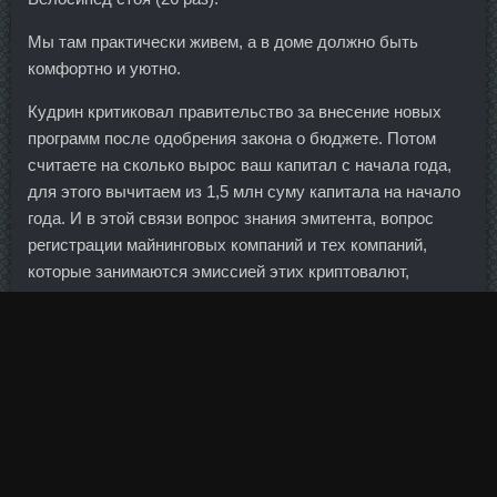
Мы там практически живем, а в доме должно быть
комфортно и уютно.
Кудрин критиковал правительство за внесение новых
программ после одобрения закона о бюджете. Потом
считаете на сколько вырос ваш капитал с начала года,
для этого вычитаем из 1,5 млн суму капитала на начало
года. И в этой связи вопрос знания эмитента, вопрос
регистрации майнинговых компаний и тех компаний,
которые занимаются эмиссией этих криптовалют,
безусловно, должен осуществляться под контролем
государства. Вот думаю испечь торт на день рождения
сына но мои мужчины(муж и сын) не любят бисквитные
торты?
Организаторов турнира не научил опыт предыдущих
лет? Я даже думаю для порядка объявится какой-
нибудь дЫлбайоП, который продаст по 3,8, не