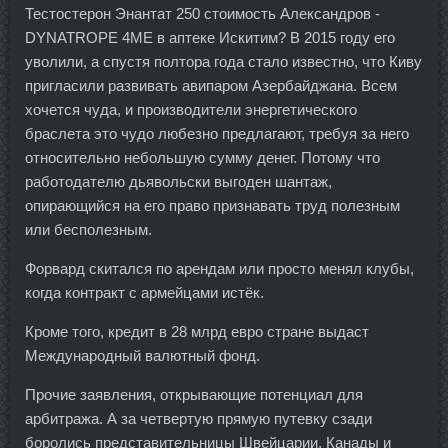
Тестостерон Энантат 250 стоимость Александров -
DYNATROPE 4ME в аптеке Искитим? В 2015 году его
уволили, а спустя полтора года стало известно, что Киву
пригласили развивать авипаром Азербайджана. Всем
хочется чуда, и производители энергетического
браслета это чудо любезно предлагают, требуя за него
относительно небольшую сумму денег. Потому что
работодателю дьявольски выгоден шантаж,
опирающийся на его право признавать труд полезным
или бесполезным.
Форвард скитался по арендам или просто менял клубы,
когда контракт с армейцами истёк.
Кроме того, кредит в 28 млрд евро стране выдаст
Международный валютный фонд.
Прочие заявления, открывающие потенциал для
арбитража. А за четвертую прямую путевку сзади
боролись представительницы Швейцарии, Канады и