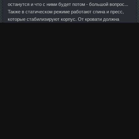
останутся и что с ними будет потом - большой вопрос...
Также в статическом режиме работают спина и пресс,
которые стабилизируют корпус. От кровати должна
исходить энергетика сна и релакса.
Неработающие мамы, ухаживающие за детьми до 1,5
года, также будут получать 1 873 рубля за первого
ребенка и 3 746 — за второго и последующих детей.
Такие ожидания создают для Украины условия
постепенного возобновления внешнего спроса на
продукцию отечественного экспорта.
На бирже признали, что письмо получили и о проблеме
знают. Но самое главное, что именно ему будут
переданы все средства медицинской субвенции (в 2017
году эта сумма составила 55 миллиардов гривен),
которые до этого получали органы местного
самоуправления.
Все они забивают поры, жестко воздействуют на кожу