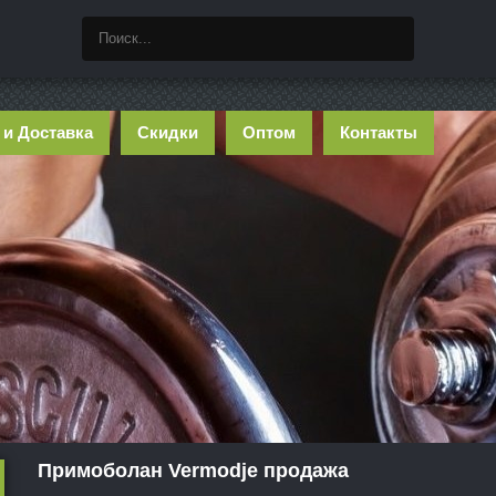
 и Доставка
Скидки
Оптом
Контакты
Примоболан Vermodje продажа