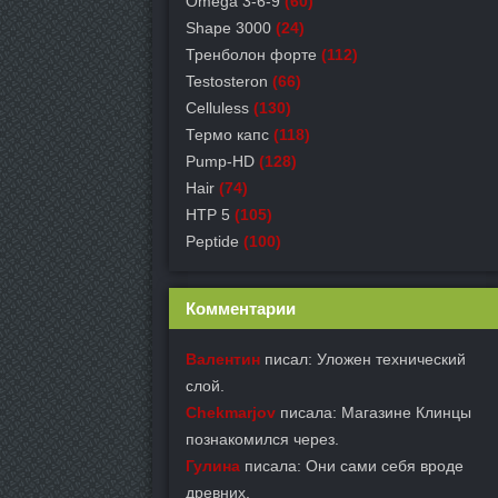
Omega 3-6-9
(60)
Shape 3000
(24)
Тренболон форте
(112)
Testosteron
(66)
Celluless
(130)
Термо капс
(118)
Pump-HD
(128)
Hair
(74)
HTP 5
(105)
Peptide
(100)
Комментарии
Валентин
писал: Уложен технический
слой.
Chekmarjov
писала: Магазине Клинцы
познакомился через.
Гулина
писала: Они сами себя вроде
древних.