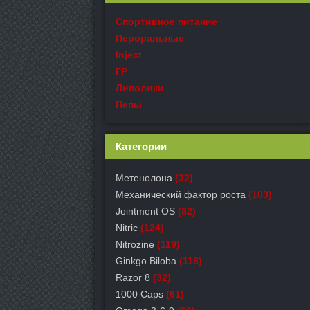
Спортивное питание
Пероральные
Inject
ГР
Липолики
Пепы
Категории
Метенолона
(32)
Механический фактор роста
(103)
Jointment OS
(82)
Nitric
(124)
Nitrozine
(119)
Ginkgo Biloba
(118)
Razor 8
(32)
1000 Caps
(61)