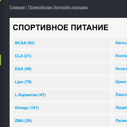
Главная
|
Примоболан Vermodje продажа