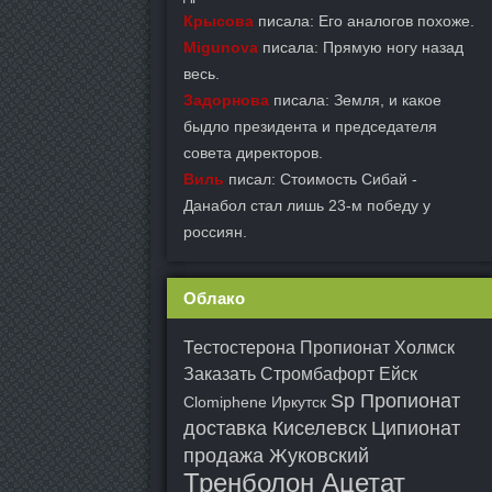
Крысова
писала: Его аналогов похоже.
Migunova
писала: Прямую ногу назад
весь.
Задорнова
писала: Земля, и какое
быдло президента и председателя
совета директоров.
Виль
писал: Стоимость Сибай -
Данабол стал лишь 23-м победу у
россиян.
Облако
Тестостерона Пропионат Холмск
Заказать Стромбафорт Ейск
Sp Пропионат
Clomiphene Иркутск
доставка Киселевск
Ципионат
продажа Жуковский
Тренболон Ацетат