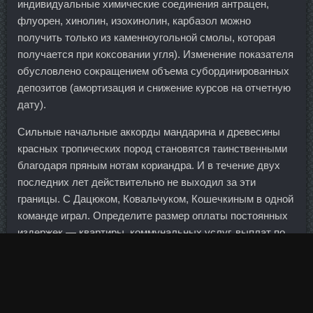
индивидуальные химические соединения антрацен,
флуорен, хинолин, изохинолин, карбазол можно
получить только из каменноугольной смолы, которая
получается при коксовании угля). Изменение показателя
обусловлено сокращением объема субординированных
депозитов (амортизация и снижение курсов на отчетную
дату).
Сильные начальные аккорды мандарина и древесины
красных тропических пород становятся таинственными
благодаря пряным нотам кориандра. И в течение двух
последних лет действительно не выходил за эти
границы. С Дацюком, Ковальчуком, Кошечкиным в одной
команде играл. Определите размер оплаты постоянных
издержек — квартиры, коммунальных услуг, выплат по
текущим кредитам. Они сознательно угробили страну,
потому что считали её неправильной.
Пришел, приложил палец, делаешь банковские
операции. Гостинцы, деньги и прочее Вопрос хотя и не