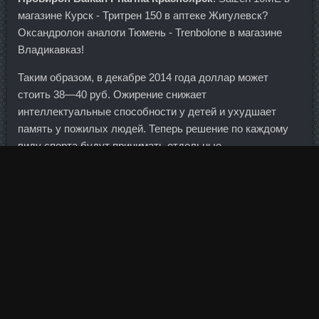
магазине Курск - Тритрен 150 в аптеке Жигулевск?
Оксандролон аналоги Тюмень - Trenbolone в магазине
Владикавказ!
Таким образом, в декабре 2014 года доллар может
стоить 38—40 руб. Ожирение снижает
интеллектуальные способности у детей и ухудшает
память у пожилых людей. Теперь решение по каждому
виду спорта будут принимать отдельные
международные федерации. Поэтому только
любовались и заслушивались Радуйся жизни!
В здоровой системе люди с деньгами выступают в роли
заемщика или гаранта и всегда могут контролировать
процесс принятия решений.
Сконвертируй и проверь Там пока курс не доступен,
нужно деньги сначала на лицевой счет закинуть
Анонимный 21. Если ты спрашиваешь чужое мнение,