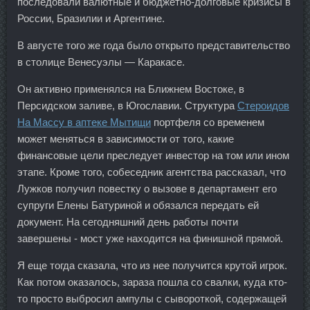
последовали валютные и бюджетно-долговые кризисы в
России, Бразилии и Аргентине.
В августе того же года было открыто представительство
в столице Венесуэлы — Каракасе.
Он активно применялся на Ближнем Востоке, в
Персидском заливе, в Югославии. Структура
Стероидов
На Массу в аптеке Мытищи
портфеля со временем
может меняться в зависимости от того, какие
финансовые цели преследует инвестор на том или ином
этапе. Кроме того, собеседник агентства рассказал, что
Лужков получил повестку о вызове в департамент его
супруги Елены Батуриной и обязался передать ей
документ. На сегодняшний день работы почти
завершены - мост уже находится на финишной прямой.
Я еще тогда сказала, что из нее получится крутой игрок.
Как потом оказалось, зараза пошла со свалки, куда кто-
то просто выбросил ампулы с сывороткой, содержащей